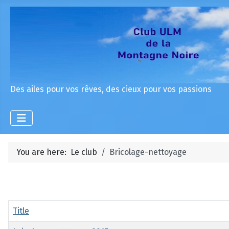
Des ailes pour vos rêves, des cieux pour vos passions
You are here:
Le club
Bricolage-nettoyage
Title