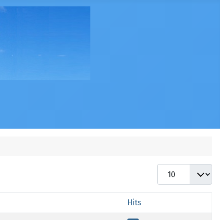
Display #
Hits