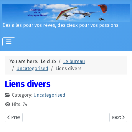
Des ailes pour vos rêves, des cieux pour vos passions
You are here:
Le club
Le bureau
Uncategorised
Liens divers
Liens divers
Category:
Uncategorised
Hits: 74
Previous article: Cond de bapteme de l'air
Next artic
Prev
Next