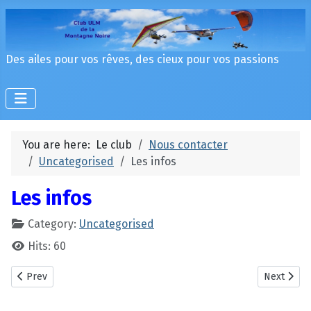
Des ailes pour vos rêves, des cieux pour vos passions
You are here:
Le club
Nous contacter
Uncategorised
Les infos
Les infos
Category:
Uncategorised
Hits: 60
Previous article: Archives 2
Next articl
Prev
Next