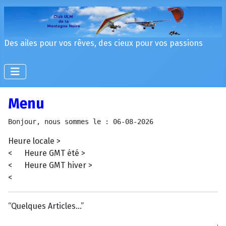
Des ailes pour vos rêves, des cieux pour vos passions
Menu
Bonjour, nous sommes le : 06-08-2026
Heure locale >
< Heure GMT été >
< Heure GMT hiver >
<
“Quelques Articles...”