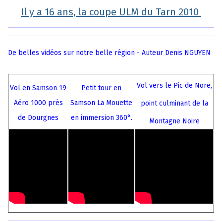
Il y a 16 ans, la coupe ULM du Tarn 2010
De belles vidéos sur notre belle région -
Auteur Denis NGUYEN
Vol vers le Pic de Nore,
Vol en Samson 19
Petit tour en
Aéro 1000 près
Samson La Mouette
point culminant de la
de Dourgnes
en immersion 360°.
Montagne Noire