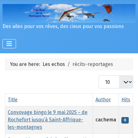
Des ailes pour vos rêves, des cieux pour vos passions
You are here:
Les echos
récits-reportages
Display #
Title
Author
Hits
Convoyage bingo le 9 mai 2025 ~ de
Rochefort jusqu’à Saint-Affrique-
cachema
0
les-montagnes