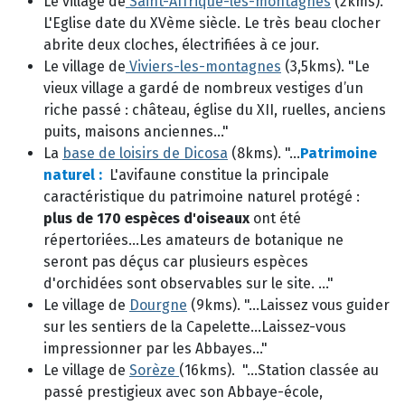
Le village de
Saint-Affrique-les-montagnes
(2kms).
L'Eglise date du XVème siècle. Le très beau clocher
abrite deux cloches, électrifiées à ce jour.
Le village de
Viviers-les-montagnes
(3,5kms). "Le
vieux village a gardé de nombreux vestiges d’un
riche passé : château, église du XII, ruelles, anciens
puits, maisons anciennes..."
La
base de loisirs de Dicosa
(8kms). "...
Patrimoine
naturel :
L'avifaune constitue la principale
caractéristique du patrimoine naturel protégé :
plus de 170 espèces d'oiseaux
ont été
répertoriées...Les amateurs de botanique ne
seront pas déçus car plusieurs espèces
d'orchidées sont observables sur le site. ..."
Le village de
Dourgne
(9kms). "...Laissez vous guider
sur les sentiers de la Capelette...Laissez-vous
impressionner par les Abbayes..."
Le village de
Sorèze
(16kms). "...Station classée au
passé prestigieux avec son Abbaye-école,